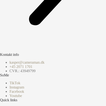
Kontakt info
kasper@cameraman.dk
+45 2071 1701
CVR.: 43949799
SoMe
TikTok
Instagram
Facebook
Youtube
Quick links