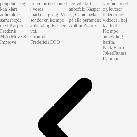
pengene. Jeg
bruge professionelt
Jeg vil klart
sammen med
kan klart
i vores
anbefale Kasper
og leverer
anbefale et
markedsføring. Vi
og CameraMan
billeder og
samarbejde
sender en kæmpe
på alle parametre.
videoer i høj
med Kasper.
anbefaling Kaspers
Anthon
A-cutz
kvalitet.
Frederik
vej.
Kæmpe
Mørk
Move &
Ground
anbefaling
Improve
Fredericia
COO
herfra.
Nick From
Jøker
Fitness
Danmark