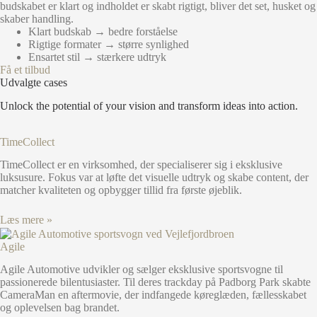
budskabet er klart og indholdet er skabt rigtigt, bliver det set, husket og
skaber handling.
Klart budskab → bedre forståelse
Rigtige formater → større synlighed
Ensartet stil → stærkere udtryk
Få et tilbud
Udvalgte cases
Unlock the potential of your vision and transform ideas into action.
TimeCollect
TimeCollect er en virksomhed, der specialiserer sig i eksklusive
luksusure. Fokus var at løfte det visuelle udtryk og skabe content, der
matcher kvaliteten og opbygger tillid fra første øjeblik.
Læs mere »
Agile
Agile Automotive udvikler og sælger eksklusive sportsvogne til
passionerede bilentusiaster. Til deres trackday på Padborg Park skabte
CameraMan en aftermovie, der indfangede køreglæden, fællesskabet
og oplevelsen bag brandet.