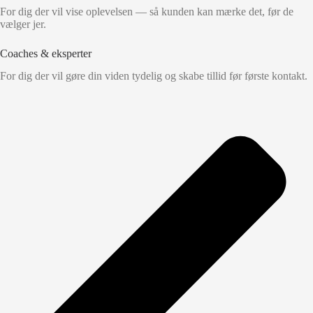
For dig der vil vise oplevelsen — så kunden kan mærke det, før de
vælger jer.
Coaches & eksperter
For dig der vil gøre din viden tydelig og skabe tillid før første kontakt.