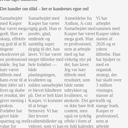
Det handler om tillid – her er kundernes egne ord
Samarbejdet
Samarbejdet med
Anmeldelse fra
Vi har
med Kasper
Kasper har været
Anthon, A-cutz
arbejdet
har været mega
rigtig godt. Han er
Samarbejdet med
sammen med
godt. Han er
positiv, glad,
Kasper har været
Kasper siden
skarp, effektiv
smilende og
mega godt. Han
starten af
og god til at få
samtidig super
er professionel,
2026 og er
tingene
dygtig til det, han
nem at arbejde
yderst
eksekveret på
laver. Vi har været
med og har
tilfredse. Han
en professionel
meget tilfredse med
virkelig styr på
har hjulpet os
måde. Jeg har
hele forløbet —
det, han laver.
med en
især været
både
Jeg var især
organisk
tilfreds med
planlægningen,
tilfreds med
strategi, der
hans evne til at
kvaliteten og
resultatet, som
har skabt over
føre idéer ud i
måden samarbejdet
både ramte
3 million
livet og skabe
er blevet håndteret
udtrykket og
visninger,
et resultat, der
på. Det er helt klart
kvaliteten, vi
masser af
giver mening i
Kasper, vi kommer
ønskede. Det gav
trafik og
praksis.
til at bruge
os ikke bare fedt
mange leads.
Forløbet har
fremover. Vi har
content, men
Kasper er
givet både
fået leveret
også en tydelig
professionel,
sparring og reel
kvalitetsbilleder og
effekt i form af
nem at
value for
videoer, som vi kan
en fuld kalender.
arbejde