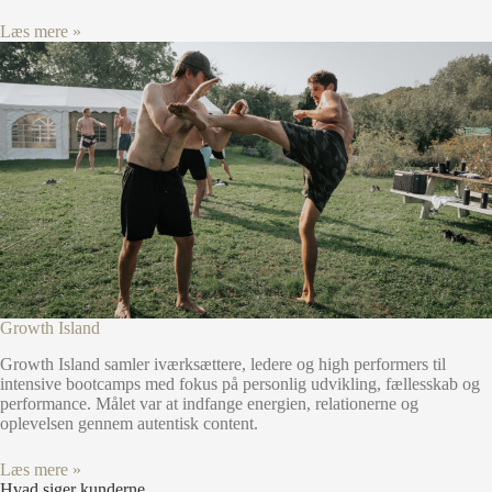
Læs mere »
Growth Island
Growth Island samler iværksættere, ledere og high performers til
intensive bootcamps med fokus på personlig udvikling, fællesskab og
performance. Målet var at indfange energien, relationerne og
oplevelsen gennem autentisk content.
Læs mere »
Hvad siger kunderne