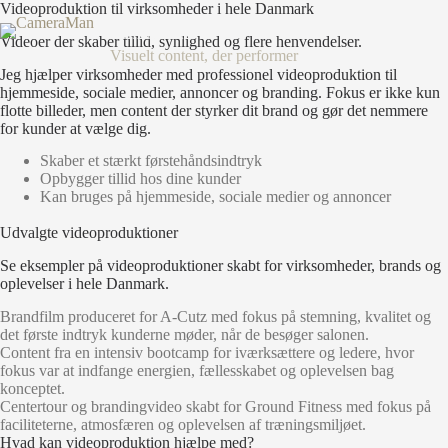
Fortsæt
Videoproduktion til virksomheder i hele Danmark
til
CameraMan
Videoer der skaber tillid, synlighed og flere henvendelser.
indhold
Visuelt content, der performer
Jeg hjælper virksomheder med professionel videoproduktion til
hjemmeside, sociale medier, annoncer og branding. Fokus er ikke kun
flotte billeder, men content der styrker dit brand og gør det nemmere
for kunder at vælge dig.
Skaber et stærkt førstehåndsindtryk
Opbygger tillid hos dine kunder
Kan bruges på hjemmeside, sociale medier og annoncer
Udvalgte videoproduktioner
Se eksempler på videoproduktioner skabt for virksomheder, brands og
oplevelser i hele Danmark.
Brandfilm produceret for A-Cutz med fokus på stemning, kvalitet og
det første indtryk kunderne møder, når de besøger salonen.
Content fra en intensiv bootcamp for iværksættere og ledere, hvor
fokus var at indfange energien, fællesskabet og oplevelsen bag
konceptet.
Centertour og brandingvideo skabt for Ground Fitness med fokus på
faciliteterne, atmosfæren og oplevelsen af træningsmiljøet.
Hvad kan videoproduktion hjælpe med?