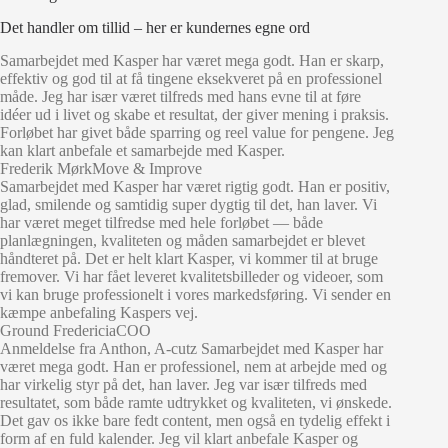
Det handler om tillid – her er kundernes egne ord
Samarbejdet med Kasper har været mega godt. Han er skarp,
effektiv og god til at få tingene eksekveret på en professionel
måde. Jeg har især været tilfreds med hans evne til at føre
idéer ud i livet og skabe et resultat, der giver mening i praksis.
Forløbet har givet både sparring og reel value for pengene. Jeg
kan klart anbefale et samarbejde med Kasper.
Frederik Mørk
Move & Improve
Samarbejdet med Kasper har været rigtig godt. Han er positiv,
glad, smilende og samtidig super dygtig til det, han laver. Vi
har været meget tilfredse med hele forløbet — både
planlægningen, kvaliteten og måden samarbejdet er blevet
håndteret på. Det er helt klart Kasper, vi kommer til at bruge
fremover. Vi har fået leveret kvalitetsbilleder og videoer, som
vi kan bruge professionelt i vores markedsføring. Vi sender en
kæmpe anbefaling Kaspers vej.
Ground Fredericia
COO
Anmeldelse fra Anthon, A-cutz Samarbejdet med Kasper har
været mega godt. Han er professionel, nem at arbejde med og
har virkelig styr på det, han laver. Jeg var især tilfreds med
resultatet, som både ramte udtrykket og kvaliteten, vi ønskede.
Det gav os ikke bare fedt content, men også en tydelig effekt i
form af en fuld kalender. Jeg vil klart anbefale Kasper og