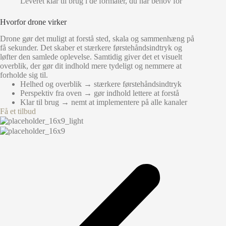
Leveret klar til brug i de formater, du har behov for
Hvorfor drone virker
Drone gør det muligt at forstå sted, skala og sammenhæng på
få sekunder. Det skaber et stærkere førstehåndsindtryk og
løfter den samlede oplevelse. Samtidig giver det et visuelt
overblik, der gør dit indhold mere tydeligt og nemmere at
forholde sig til.
Helhed og overblik → stærkere førstehåndsindtryk
Perspektiv fra oven → gør indhold lettere at forstå
Klar til brug → nemt at implementere på alle kanaler
Få et tilbud