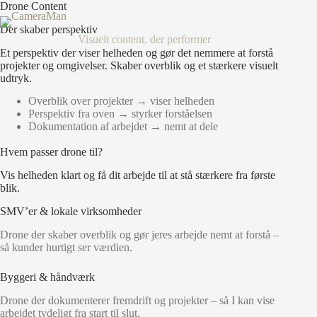
Fortsæt
Drone Content
til
CameraMan
Der skaber perspektiv
indhold
Visuelt content, der performer
Et perspektiv der viser helheden og gør det nemmere at forstå
projekter og omgivelser. Skaber overblik og et stærkere visuelt
udtryk.
Overblik over projekter → viser helheden
Perspektiv fra oven → styrker forståelsen
Dokumentation af arbejdet → nemt at dele
Hvem passer drone til?
Vis helheden klart og få dit arbejde til at stå stærkere fra første
blik.
SMV’er & lokale virksomheder
Drone der skaber overblik og gør jeres arbejde nemt at forstå –
så kunder hurtigt ser værdien.
Byggeri & håndværk
Drone der dokumenterer fremdrift og projekter – så I kan vise
arbejdet tydeligt fra start til slut.