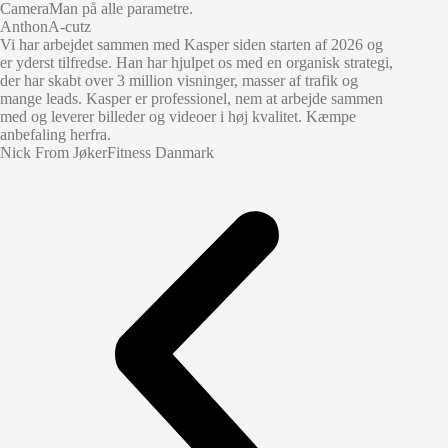
CameraMan på alle parametre.
Anthon
A-cutz
Vi har arbejdet sammen med Kasper siden starten af 2026 og
er yderst tilfredse. Han har hjulpet os med en organisk strategi,
der har skabt over 3 million visninger, masser af trafik og
mange leads. Kasper er professionel, nem at arbejde sammen
med og leverer billeder og videoer i høj kvalitet. Kæmpe
anbefaling herfra.
Nick From Jøker
Fitness Danmark