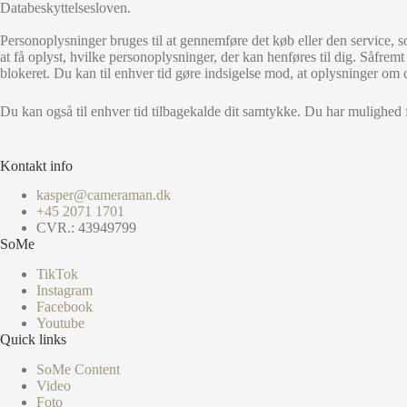
Databeskyttelsesloven.
Personoplysninger bruges til at gennemføre det køb eller den service, 
at få oplyst, hvilke personoplysninger, der kan henføres til dig. Såfremt d
blokeret. Du kan til enhver tid gøre indsigelse mod, at oplysninger om d
Du kan også til enhver tid tilbagekalde dit samtykke. Du har mulighed f
Kontakt info
kasper@cameraman.dk
+45 2071 1701
CVR.: 43949799
SoMe
TikTok
Instagram
Facebook
Youtube
Quick links
SoMe Content
Video
Foto