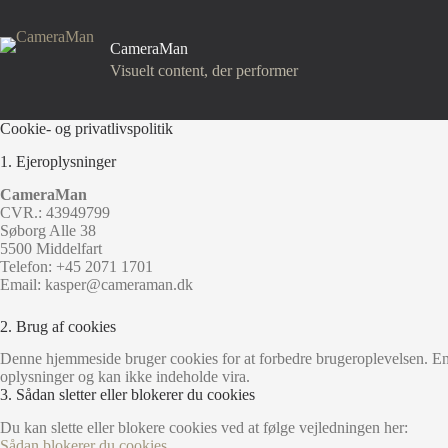
Fortsæt
til
indhold
CameraMan
Visuelt content, der performer
Cookie- og privatlivspolitik
1. Ejeroplysninger
CameraMan
CVR.: 43949799
Søborg Alle 38
5500 Middelfart
Telefon: +45 2071 1701
Email: kasper@cameraman.dk
2. Brug af cookies
Denne hjemmeside bruger cookies for at forbedre brugeroplevelsen. En c
oplysninger og kan ikke indeholde vira.
3. Sådan sletter eller blokerer du cookies
Du kan slette eller blokere cookies ved at følge vejledningen her:
Sådan blokerer du cookies