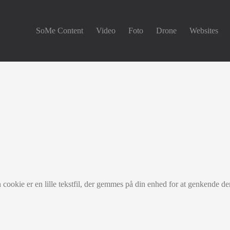
SoMe Content
Video
Foto
Drone
Websites
ookie er en lille tekstfil, der gemmes på din enhed for at genkende den