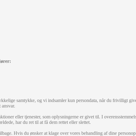
dører:
kkelige samtykke, og vi indsamler kun persondata, når du frivilligt giver 
 ansvar.
ioner eller tjenester, som oplysningerne er givet til. I overensstemmel
dede, har du ret til at få dem rettet eller slettet.
ilbage. Hvis du ønsker at klage over vores behandling af dine personoply