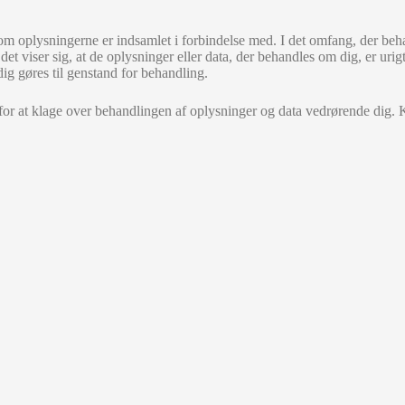
som oplysningerne er indsamlet i forbindelse med. I det omfang, der beh
et viser sig, at de oplysninger eller data, der behandles om dig, er urigtig
ig gøres til genstand for behandling.
or at klage over behandlingen af oplysninger og data vedrørende dig. Kla