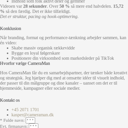
Indhold som folk aktivt deler og gemmer
Videoen var
28 sekunder
. Over
50 %
så mere end halvdelen.
15,72
%
så den færdig. Det er ikke tilfældigt.
Det er struktur, pacing og hook-optimering.
Konklusion
Når branding, format og performance-tænkning arbejder sammen, kan
én video:
Skabe massiv organisk rækkevidde
Bygge en loyal følgerskare
Positionere din virksomhed som markedsleder på TikTok
Hvorfor vælge CameraMan
Hos CameraMan får du en samarbejdspartner, der tænker både kreativt
og strategisk. Jeg hjælper dig med at omsætte idéer til visuelt indhold,
der passer til din målgruppe og dine kanaler – uanset om det er til
hjemmeside, kampagner eller sociale medier.
Kontakt os
+45 2071 1701
kasper@cameraman.dk
* Fulde navn:
Evt. firmanavn: