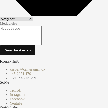
Meddelelse
Send beskeden
Kontakt info
kasper@cameraman.dk
+45 2071 1701
CVR.: 43949799
SoMe
TikTok
Instagram
Facebook
Youtube
Quick links