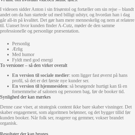
I videoen sidder Anton i sin frisørstol og fortæller om sin rejse – blandt
andet om da han startede ud med billigt udstyr, og hvordan han i dag
går all-in på kvalitet. Det gør ham mere menneskelig og nem at relatere
til. Uanset hvor kunden finder A-Cutz, møder de den samme
professionelle og personlige præsentation.
Personlig
Ærlig
Med humor
Fyldt med god energi
To versioner – så den virker overalt
En version til sociale medier
: som ligger fast øverst på hans
profil, så det er det første nye kunder ser.
En version til hjemmesiden
: så besøgende hurtigt kan få en
fornemmelse af salonen og personen bag, før de booker tid.
Synlighed der kan mærkes
Denne case viser, at strategisk content ikke bare skaber visninger. Det
skaber engagement, som algoritmen belønner, og det bygger tillid før
kunden booker. Når folk ser, reagerer og gemmer, vokser brandet
organisk.
Resultater der kan bruges