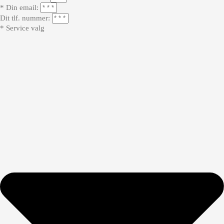
* Din email:
Dit tlf. nummer:
* Service valg