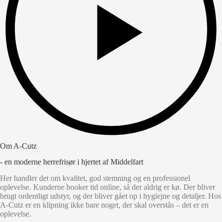
Om A-Cutz
- en moderne herrefrisør i hjertet af Middelfart
Her handler det om kvalitet, god stemning og en professionel
oplevelse. Kunderne booker tid online, så der aldrig er kø. Der bliver
brugt ordentligt udstyr, og der bliver gået op i hygiejne og detaljer. Hos
A-Cutz er en klipning ikke bare noget, der skal overstås – det er en
oplevelse.